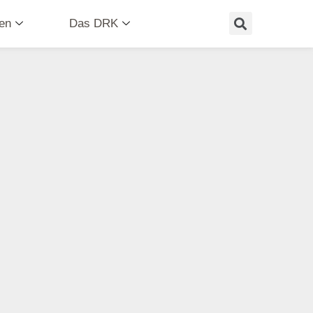
en
Das DRK